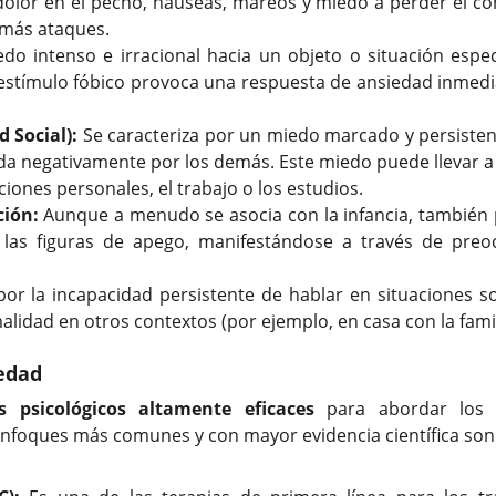
dolor en el pecho, náuseas, mareos y miedo a perder el co
 más ataques.
o intenso e irracional hacia un objeto o situación especí
l estímulo fóbico provoca una respuesta de ansiedad inmedi
 Social):
Se caracteriza por un miedo marcado y persistente
a negativamente por los demás. Este miedo puede llevar a la
ciones personales, el trabajo o los estudios.
ción:
Aunque a menudo se asocia con la infancia, también p
 las figuras de apego, manifestándose a través de pre
por la incapacidad persistente de hablar en situaciones soc
alidad en otros contextos (por ejemplo, en casa con la famil
iedad
s psicológicos altamente eficaces
para abordar los 
s enfoques más comunes y con mayor evidencia científica son