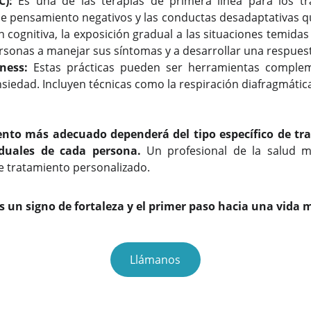
C):
Es una de las terapias de primera línea para los tr
 de pensamiento negativos y las conductas desadaptativas q
 cognitiva, la exposición gradual a las situaciones temida
ersonas a manejar sus síntomas y a desarrollar una respues
ness:
Estas prácticas pueden ser herramientas compleme
ansiedad. Incluyen técnicas como la respiración diafragmática
ento más adecuado dependerá del tipo específico de tra
iduales de cada persona.
Un profesional de la salud me
e tratamiento personalizado.
 un signo de fortaleza y el primer p
aso hacia una vida m
Llámanos