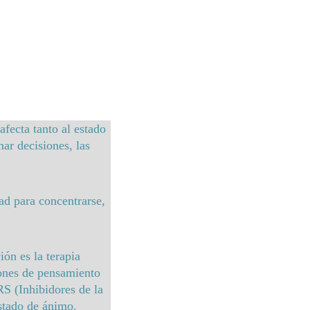
afecta tanto al estado 
ar decisiones, las 
ad para concentrarse, 
ón es la terapia 
rones de pensamiento 
S (Inhibidores de la 
stado de ánimo.